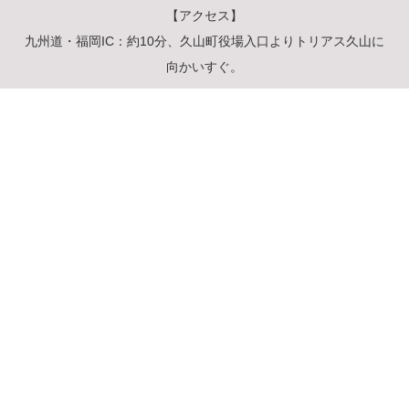
【アクセス】
九州道・福岡IC：約10分、久山町役場入口よりトリアス久山に
向かいすぐ。