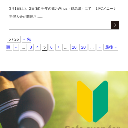
3月1日(土)、2日(日) 千年の森J-Wings（群馬県）にて、１FCメニーナ
主催大会が開催さ……
5 / 26
« 先
頭
«
...
3
4
5
6
7
...
10
20
...
»
最後 »